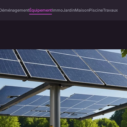
Déménagement
Équipement
Immo
Jardin
Maison
Piscine
Travaux