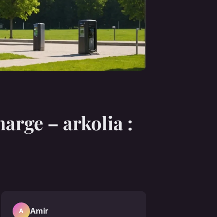
arge – arkolia :
Amir
A