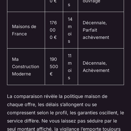
0 €
ouvrage
s
14
176
Décennale,
Maisons de
m
00
Parfait
France
oi
0 €
achèvement
s
11
Ma
190
m
Décennale,
Construction
500
oi
Achèvement
Moderne
€
s
La comparaison révèle la politique maison de
chaque offre, les délais s’allongent ou se
compressent selon le profil, les garanties oscillent, le
service diffère. Ne vous laissez pas séduire par le
seul montant affiché, la vigilance l’emporte toujours