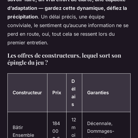
d’adaptation — gardez cette dynamique, défiez la
précipitation
. Un délai précis, une équipe
conviviale, le sentiment qu’aucune information ne se
perd en route, oui, tout cela se ressent lors du
premier entretien.
Les offres de constructeurs, lequel sort son
épingle du jeu ?
D
él
Constructeur
Prix
Garanties
ai
s
12
184
Décennale,
Bâtir
m
00
Dommages-
Ensemble
oi